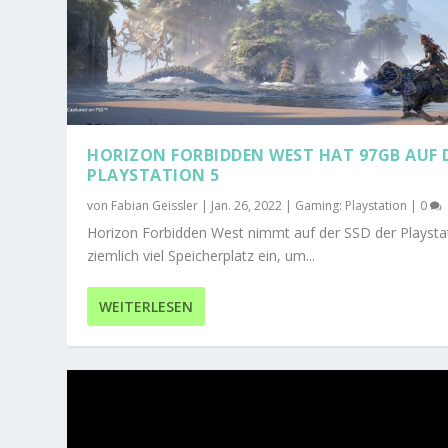
HORIZON FORBIDDEN WEST HAT 97GB AUF 
PLAYSTATION 5
von
Fabian Geissler
|
Jan. 26, 2022
|
Gaming: Playstation
|
0
Horizon Forbidden West nimmt auf der SSD der Playsta
ziemlich viel Speicherplatz ein, um...
WEITERLESEN
PLAYSTATION 5 VS. XBOX SERIES X: 
Veröffentlicht von
Fabian Geissler
|
Everything: Gaming
,
Gaming: