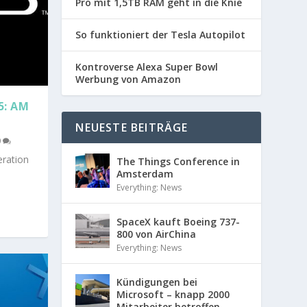
Pro mit 1,5TB RAM geht in die Knie
So funktioniert der Tesla Autopilot
Kontroverse Alexa Super Bowl
Werbung von Amazon
5: AM
NEUESTE BEITRÄGE
0
eration
The Things Conference in
Amsterdam
Everything: News
SpaceX kauft Boeing 737-
800 von AirChina
Everything: News
Kündigungen bei
Microsoft – knapp 2000
Mitarbeiter betroffen