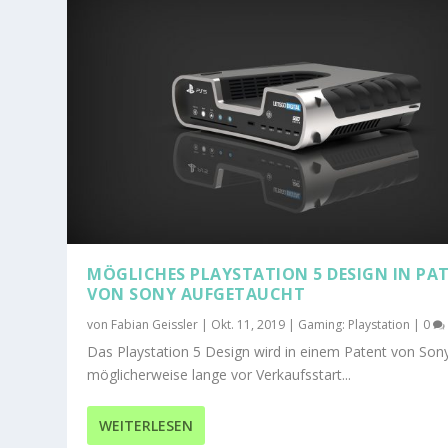
MÖGLICHES PLAYSTATION 5 DESIGN IN PA
VON SONY AUFGETAUCHT
von
Fabian Geissler
|
Okt. 11, 2019
|
Gaming: Playstation
|
0
Das Playstation 5 Design wird in einem Patent von Son
möglicherweise lange vor Verkaufsstart...
WEITERLESEN