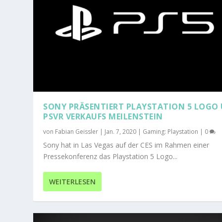
SONY PRÄSENTIERT PLAYSTATION 5 LOGO
PSVR VERKAUFS MEILENSTEIN
von
Fabian Geissler
|
Jan. 7, 2020
|
Gaming: Playstation
|
0
Sony hat in Las Vegas auf der CES im Rahmen einer
Pressekonferenz das Playstation 5 Logo...
WEITERLESEN