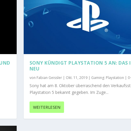
 UND
SONY KÜNDIGT PLAYSTATION 5 AN: DAS 
NEU
von
Fabian Geissler
|
Okt. 11, 2019
|
Gaming: Playstation
|
0
Sony hat am 8. Oktober überraschend den Verkaufsst
Playstation 5 bekannt gegeben. Im Zuge...
WEITERLESEN