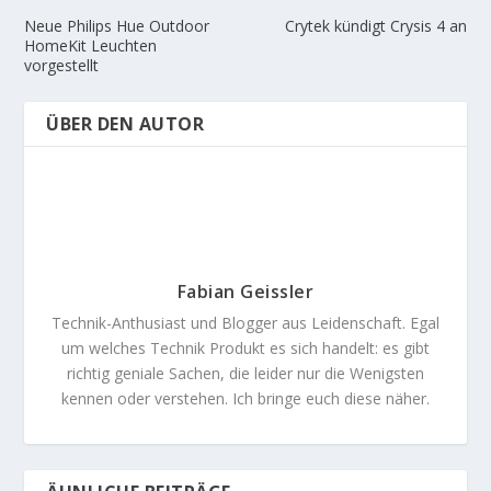
Neue Philips Hue Outdoor
Crytek kündigt Crysis 4 an
HomeKit Leuchten
vorgestellt
ÜBER DEN AUTOR
Fabian Geissler
Technik-Anthusiast und Blogger aus Leidenschaft. Egal
um welches Technik Produkt es sich handelt: es gibt
richtig geniale Sachen, die leider nur die Wenigsten
kennen oder verstehen. Ich bringe euch diese näher.