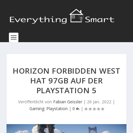
HORIZON FORBIDDEN WEST
HAT 97GB AUF DER
PLAYSTATION 5
Veröffentlicht von
Fabian Geissler
|
26 Jan.. 2022
|
Gaming: Playstation
|
0
|