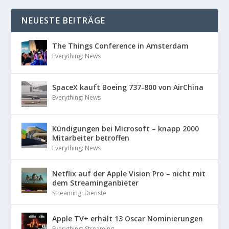
NEUESTE BEITRÄGE
The Things Conference in Amsterdam
Everything: News
SpaceX kauft Boeing 737-800 von AirChina
Everything: News
Kündigungen bei Microsoft – knapp 2000
Mitarbeiter betroffen
Everything: News
Netflix auf der Apple Vision Pro – nicht mit
dem Streaminganbieter
Streaming: Dienste
Apple TV+ erhält 13 Oscar Nominierungen
Everything: Streaming