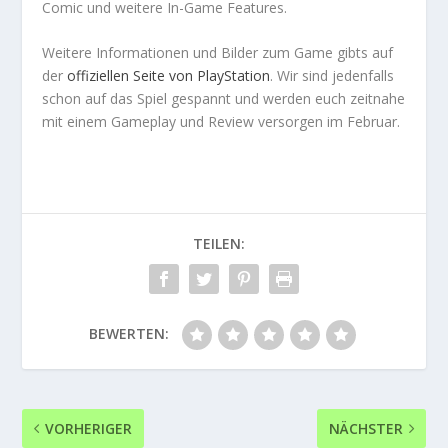
Comic und weitere In-Game Features.
Weitere Informationen und Bilder zum Game gibts auf
der
offiziellen Seite von PlayStation
. Wir sind jedenfalls
schon auf das Spiel gespannt und werden euch zeitnahe
mit einem Gameplay und Review versorgen im Februar.
TEILEN:
BEWERTEN:
VORHERIGER
NÄCHSTER