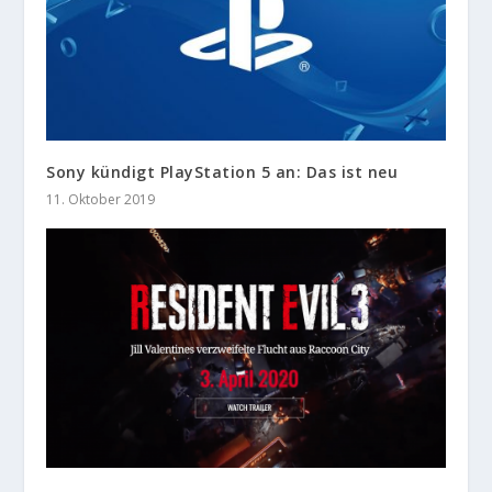
Sony kündigt PlayStation 5 an: Das ist neu
11. Oktober 2019