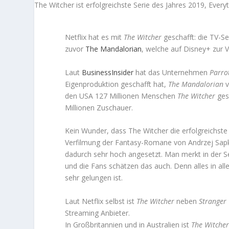
The Witcher ist erfolgreichste Serie des Jahres 2019, Everyt
Netflix hat es mit
The Witcher
geschafft: die TV-Ser
zuvor
The Mandalorian
, welche auf Disney+ zur V
Laut
BusinessInsider
hat das Unternehmen
Parrot
Eigenproduktion geschafft hat,
The Mandalorian
v
den USA 127 Millionen Menschen
The Witcher
ge
Millionen Zuschauer.
Kein Wunder, dass The Witcher die erfolgreichst
Verfilmung der Fantasy-Romane von Andrzej Sapk
dadurch sehr hoch angesetzt. Man merkt in der Seri
und die Fans schätzen das auch. Denn alles in al
sehr gelungen ist.
Laut Netflix selbst ist
The Witcher
neben
Strange
r
Streaming Anbieter.
In Großbritannien und in Australien ist
The Witche