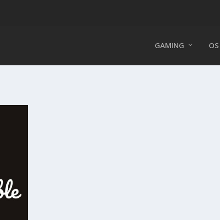
GAMING
OS