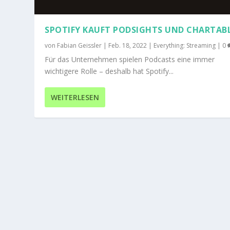
SPOTIFY KAUFT PODSIGHTS UND CHARTAB
von
Fabian Geissler
|
Feb. 18, 2022
|
Everything: Streaming
|
0
Für das Unternehmen spielen Podcasts eine immer
wichtigere Rolle – deshalb hat Spotify...
WEITERLESEN