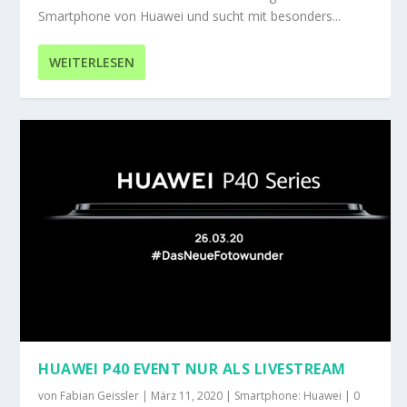
Smartphone von Huawei und sucht mit besonders...
WEITERLESEN
HUAWEI P40 EVENT NUR ALS LIVESTREAM
von
Fabian Geissler
|
März 11, 2020
|
Smartphone: Huawei
|
0